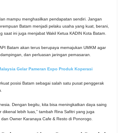
 dan mampu menghasilkan pendapatan sendiri. Jangan
erempuan Batam menjadi pelaku usaha yang kuat, berani,
ang saat ini juga menjabat Wakil Ketua KADIN Kota Batam.
WAPI Batam akan terus berupaya memajukan UMKM agar
pendampingan, dan perluasan jaringan pemasaran.
alaysia Gelar Pameran Expo Produk Koperasi
kuat posisi Batam sebagai salah satu pusat penggerak
u.
nesia. Dengan begitu, kita bisa meningkatkan daya saing
ikenal lebih luas,” tambah Rina Safitri yang juga
o dan Owner Karanaya Cafe & Resto di Ponorogo.