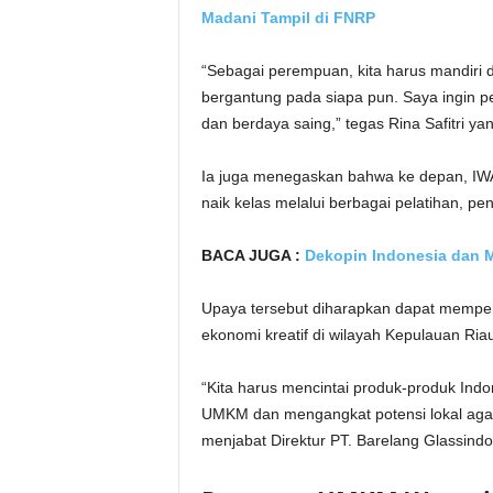
Madani Tampil di FNRP
“Sebagai perempuan, kita harus mandiri
bergantung pada siapa pun. Saya ingin p
dan berdaya saing,” tegas Rina Safitri y
Ia juga menegaskan bahwa ke depan, I
naik kelas melalui berbagai pelatihan, 
BACA JUGA :
Dekopin Indonesia dan M
Upaya tersebut diharapkan dapat memper
ekonomi kreatif di wilayah Kepulauan Ria
“Kita harus mencintai produk-produk Indo
UMKM dan mengangkat potensi lokal agar d
menjabat Direktur PT. Barelang Glassind