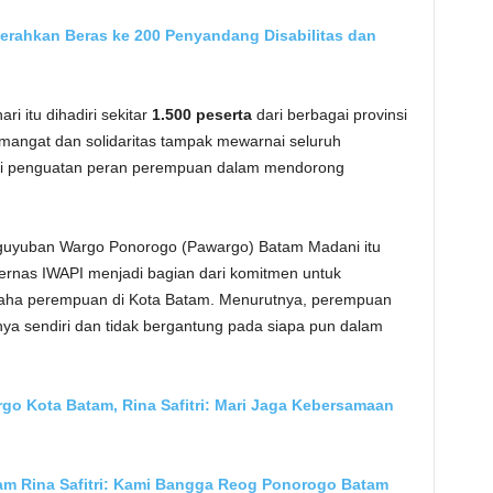
Serahkan Beras ke 200 Penyandang Disabilitas dan
i itu dihadiri sekitar
1.500 peserta
dari berbagai provinsi
mangat dan solidaritas tampak mewarnai seluruh
gi penguatan peran perempuan dalam mendorong
Paguyuban Wargo Ponorogo (Pawargo) Batam Madani itu
rnas IWAPI menjadi bagian dari komitmen untuk
aha perempuan di Kota Batam. Menurutnya, perempuan
nya sendiri dan tidak bergantung pada siapa pun dalam
rgo Kota Batam, Rina Safitri: Mari Jaga Kebersamaan
am Rina Safitri: Kami Bangga Reog Ponorogo Batam