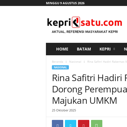
MINGGU 9 AGUSTUS 2026
K
e
p
r
i
s
a
HOME
BATAM
KEPRI
N
t
u
Beranda
Nasional
Rina Safitri Hadiri Rakernas
.
NASIONAL
c
Rina Safitri Hadiri
o
m
Dorong Perempua
Majukan UMKM
25 Oktober 2025