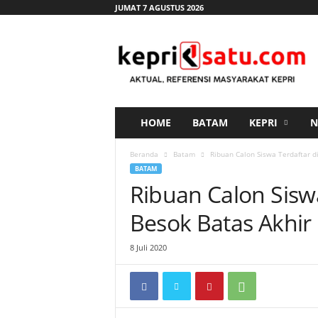
JUMAT 7 AGUSTUS 2026
K
e
p
r
i
s
a
HOME
BATAM
KEPRI
N
t
u
Beranda
Batam
Ribuan Calon Siswa Terdaftar d
.
BATAM
c
Ribuan Calon Sisw
o
m
Besok Batas Akhir
8 Juli 2020