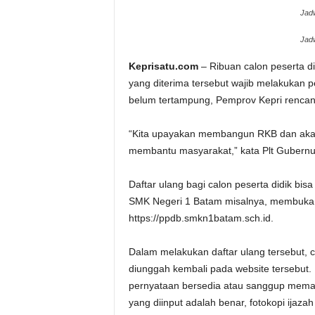
Jadw
Jadw
Keprisatu.com
– Ribuan calon peserta di
yang diterima tersebut wajib melakukan p
belum tertampung, Pemprov Kepri renca
“Kita upayakan membangun RKB dan akan
membantu masyarakat,” kata Plt Gubernur 
Daftar ulang bagi calon peserta didik bis
SMK Negeri 1 Batam misalnya, membuka p
https://ppdb.smkn1batam.sch.id.
Dalam melakukan daftar ulang tersebut, ca
diunggah kembali pada website tersebut.
pernyataan bersedia atau sanggup mematuh
yang diinput adalah benar, fotokopi ijazah 