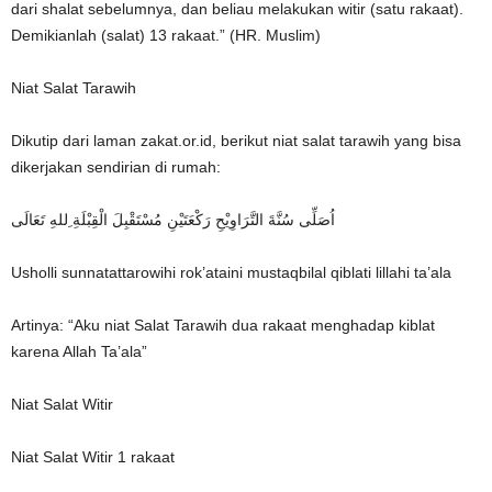
dari shalat sebelumnya, dan beliau melakukan witir (satu rakaat).
Demikianlah (salat) 13 rakaat.” (HR. Muslim)
Niat Salat Tarawih
Dikutip dari laman zakat.or.id, berikut niat salat tarawih yang bisa
dikerjakan sendirian di rumah:
اُصَلِّى سُنَّةَ التَّرَاوِيْحِ رَكْعَتَيْنِ مُسْتَقْبِلَ الْقِبْلَةِ ِللهِ تَعَالَى
Usholli sunnatattarowihi rok’ataini mustaqbilal qiblati lillahi ta’ala
Artinya: “Aku niat Salat Tarawih dua rakaat menghadap kiblat
karena Allah Ta’ala”
Niat Salat Witir
Niat Salat Witir 1 rakaat