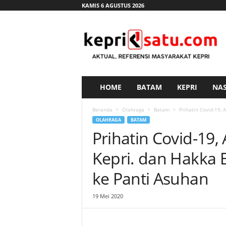
KAMIS 6 AGUSTUS 2026
K
e
p
r
i
s
a
HOME
BATAM
KEPRI
NA
t
u
Beranda
Olahraga
Batam
Prihatin Covid-19,
.
OLAHRAGA
BATAM
c
Prihatin Covid-19,
o
m
Kepri. dan Hakk
ke Panti Asuhan
19 Mei 2020