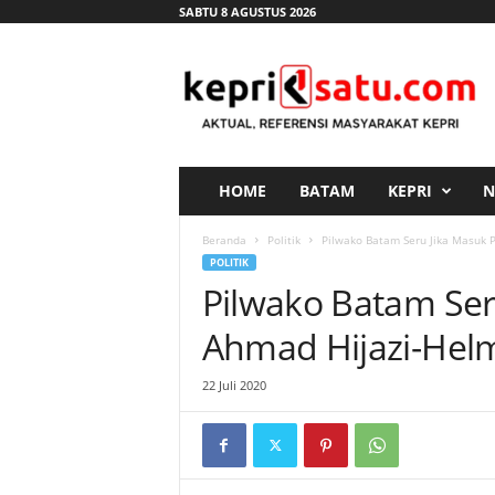
SABTU 8 AGUSTUS 2026
K
e
p
r
i
s
a
HOME
BATAM
KEPRI
N
t
u
Beranda
Politik
Pilwako Batam Seru Jika Masuk 
.
POLITIK
c
Pilwako Batam Se
o
m
Ahmad Hijazi-Hel
22 Juli 2020