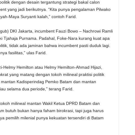
olitik dengan desain tergantung strategi bakal calon
bent yang jadi berikutnya. “Kita punya pengalaman Pilwako
yah-Maya Suryanti kalah,” contoh Farid.
ilgub) DKI Jakarta, incumbent Fauzi Bowo – Nachrowi Ramli
ki Tjahaja Purnama. Padahal, Foke-Nara kurang kuat apa
politik, tidak ada jaminan bahwa incumbent pasti duduk lagi.
a fasilitas,” ulas Farid.
zi-Helmy Hemilton atau Helmy Hemilton-Ahmad Hijazi,
krat yang matang dengan tokoh milineal praktisi politik
tu mantan Kadisperindag Pemko Batam dan mantan
iau selama dua periode,” terang Farid.
 tokoh milineal mantan Wakil Ketua DPRD Batam dan
am butuh bukan hanya faham birokrasi, tapi juga harus
 pemilih milenial punya kekuatan tersendiri di Batam