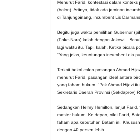
Menurut Farid, kontestasi dalam konteks p
(balon). Artinya, tidak ada jaminan incum
di Tanjungpinang, incumbent Lis Darmans
Begitu juga waktu pemilihan Gubernur (p
(Foke-Nara) kalah dengan Jokowi – Basu
lagi waktu itu. Tapi, kalah. Ketika bicara 
“Yang jelas, keuntungan incumbent dia puny
Terkait bakal calon pasangan Ahmad Hija
menurut Farid, pasangan ideal antara biro
yang faham hukum. “Pak Ahmad Hijazi i
Sekretaris Daerah Provinsi (Sekdaprov) R
Sedangkan Helmy Hemilton, lanjut Farid,
master hukum. Ke depan, nilai Farid, Bat
faham apa kebutuhan Batam ini. Khususnya
dengan 40 persen lebih.