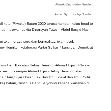
Ahmad Hijazi - Helmy Hemilton.
Ahmad Hijazi – Helmy Hemilton.
li kota (Pilwako) Batam 2020 terasa hambar, kalau head to
ad melawan Lukita Dinarsyah Tuwo – Abdul Basyid Has.
 akan terasa seru dan berkualitas, jika masuk
y Hemilton kolaborasi Partai Golkar 7 kursi dan Demokrat
lmy Hemilton atau Helmy Hemilton-Ahmad Hijazi, Pilwako
aja seru, pasangan Ahmad Hijazi-Helmy Hemilton atau
a hitam,” ujar Dosen Fakultas Ilmu Sosial dan Ilmu Politik
rika) Batam, Yustinus Farid Setyobudi kepada wartawan di