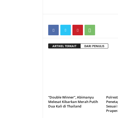
ARTIKEL TERKAIT
DARI PENULIS
“Double Winner”, Abimanyu
Polres
Melesat Kibarkan Merah Putih
Peneta
Dua Kali di Thailand
Sesuai
Praper