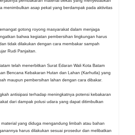
terjadinya pembakaran material bekas yang menyebabkan
rta menimbulkan asap pekat yang berdampak pada aktivitas
semangat gotong royong masyarakat dalam menjaga
ngatkan bahwa kegiatan pembersihan lingkungan harus
u dan tidak dilakukan dengan cara membakar sampah
jar Rudi Panjaitan.
tam telah menerbitkan Surat Edaran Wali Kota Batam
aan Bencana Kebakaran Hutan dan Lahan (Karhutla) yang
ah maupun pembersihan lahan dengan cara dibakar.
ngkah antisipasi terhadap meningkatnya potensi kebakaran
akat dari dampak polusi udara yang dapat ditimbulkan
an material yang diduga mengandung limbah atau bahan
anannya harus dilakukan sesuai prosedur dan melibatkan