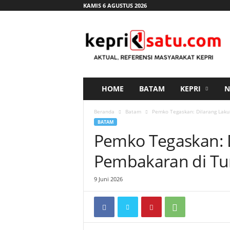
KAMIS 6 AGUSTUS 2026
K
e
p
r
i
s
a
HOME
BATAM
KEPRI
N
t
u
Beranda
Batam
Pemko Tegaskan: Dilarang Lak
.
BATAM
c
Pemko Tegaskan: 
o
m
Pembakaran di Tu
9 Juni 2026