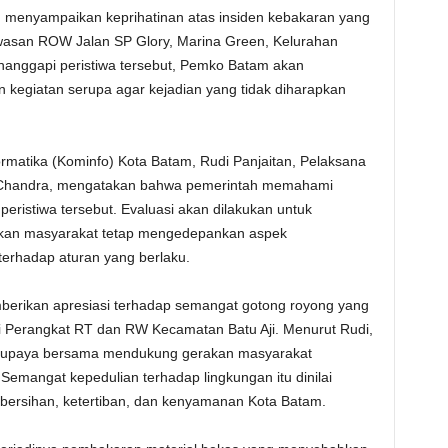
 menyampaikan keprihatinan atas insiden kebakaran yang
kawasan ROW Jalan SP Glory, Marina Green, Kelurahan
nanggapi peristiwa tersebut, Pemko Batam akan
 kegiatan serupa agar kejadian yang tidak diharapkan
ormatika (Kominfo) Kota Batam, Rudi Panjaitan, Pelaksana
ia Chandra, mengatakan bahwa pemerintah memahami
eristiwa tersebut. Evaluasi akan dilakukan untuk
atkan masyarakat tetap mengedepankan aspek
erhadap aturan yang berlaku.
erikan apresiasi terhadap semangat gotong royong yang
 Perangkat RT dan RW Kecamatan Batu Aji. Menurut Rudi,
ri upaya bersama mendukung gerakan masyarakat
emangat kepedulian terhadap lingkungan itu dinilai
bersihan, ketertiban, dan kenyamanan Kota Batam.