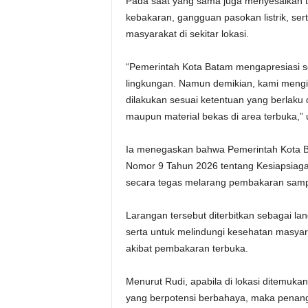
Pada saat yang sama juga menyesalkan 
kebakaran, gangguan pasokan listrik, se
masyarakat di sekitar lokasi.
“Pemerintah Kota Batam mengapresiasi 
lingkungan. Namun demikian, kami mengi
dilakukan sesuai ketentuan yang berlak
maupun material bekas di area terbuka,” u
Ia menegaskan bahwa Pemerintah Kota Ba
Nomor 9 Tahun 2026 tentang Kesiapsiag
secara tegas melarang pembakaran samp
Larangan tersebut diterbitkan sebagai la
serta untuk melindungi kesehatan masyar
akibat pembakaran terbuka.
Menurut Rudi, apabila di lokasi ditemuk
yang berpotensi berbahaya, maka penang