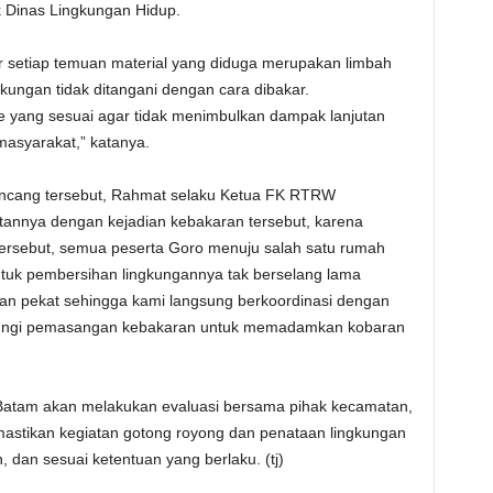
k Dinas Lingkungan Hidup.
setiap temuan material yang diduga merupakan limbah
kungan tidak ditangani dengan cara dibakar.
 yang sesuai agar tidak menimbulkan dampak lanjutan
asyarakat,” katanya.
g Uncang tersebut, Rahmat selaku Ketua FK RTRW
tannya dengan kejadian kebakaran tersebut, karena
tersebut, semua peserta Goro menuju salah satu rumah
ntuk pembersihan lingkungannya tak berselang lama
an pekat sehingga kami langsung berkoordinasi dengan
bungi pemasangan kebakaran untuk memadamkan kobaran
atam akan melakukan evaluasi bersama pihak kecamatan,
emastikan kegiatan gotong royong dan penataan lingkungan
, dan sesuai ketentuan yang berlaku. (tj)