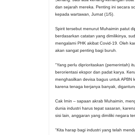
dan sejarah mereka. Penting ini secara sos
kepada wartawan, Jumat (1/5).
Spirit tersebut menurut Muhaimin patut d
berdasarkan catatan yang dimilikinya, su
mengalami PHK akibat Covid-19. Oleh ka
akan sangat penting bagi buruh.
“Yang perlu diprioritaskan (pemerintah) itu
berorientasi ekspor dan padat karya. K
menghasilkan devisa bagus untuk APBN ki
karena tenaga kerjanya banyak, digantun
Cak Imin – sapaan akrab Muhaimin, meng
dunia industri harus tepat sasaran, kare
sisi lain, anggaran yang dimiliki negara te
“Kita harap bagi industri yang telah men