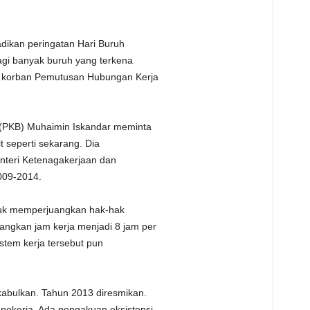
dikan peringatan Hari Buruh
agi banyak buruh yang terkena
 korban Pemutusan Hubungan Kerja
(PKB) Muhaimin Iskandar meminta
t seperti sekarang. Dia
teri Ketenagakerjaan dan
009-2014.
ntuk memperjuangkan hak-hak
ngkan jam kerja menjadi 8 jam per
istem kerja tersebut pun
kabulkan. Tahun 2013 diresmikan.
pekerja. Ada pengakuan eksistensi