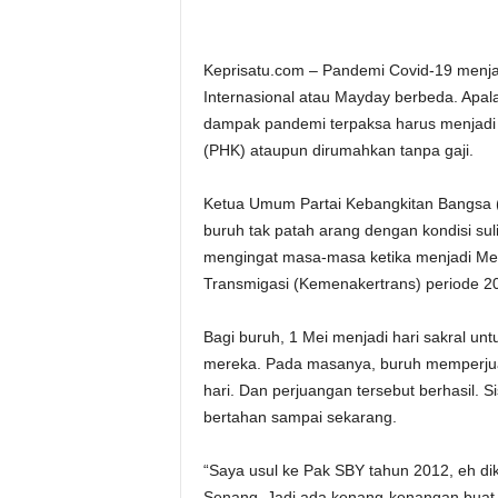
Keprisatu.com – Pandemi Covid-19 menja
Internasional atau Mayday berbeda. Apal
dampak pandemi terpaksa harus menjadi
(PHK) ataupun dirumahkan tanpa gaji.
Ketua Umum Partai Kebangkitan Bangsa 
buruh tak patah arang dengan kondisi suli
mengingat masa-masa ketika menjadi Men
Transmigasi (Kemenakertrans) periode 2
Bagi buruh, 1 Mei menjadi hari sakral u
mereka. Pada masanya, buruh memperjua
hari. Dan perjuangan tersebut berhasil. S
bertahan sampai sekarang.
“Saya usul ke Pak SBY tahun 2012, eh di
Senang. Jadi ada kenang-kenangan buat 