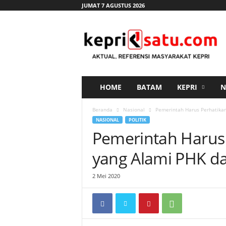
JUMAT 7 AGUSTUS 2026
K
e
p
r
i
s
a
HOME
BATAM
KEPRI
N
t
u
Beranda
Nasional
Pemerintah Harus Perhatikan
.
NASIONAL
POLITIK
c
Pemerintah Harus 
o
m
yang Alami PHK d
2 Mei 2020