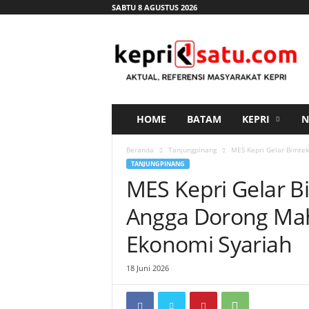
SABTU 8 AGUSTUS 2026
K
e
p
r
i
s
a
HOME
BATAM
KEPRI
N
t
u
Beranda
Tanjungpinang
MES Kepri Gelar Bimtek
.
TANJUNGPINANG
c
MES Kepri Gelar B
o
m
Angga Dorong Mah
Ekonomi Syariah
18 Juni 2026