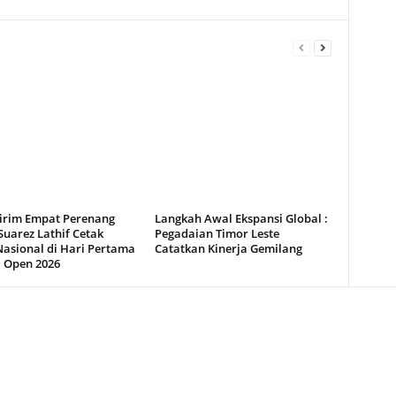
Kirim Empat Perenang
Langkah Awal Ekspansi Global :
uarez Lathif Cetak
Pegadaian Timor Leste
Nasional di Hari Pertama
Catatkan Kinerja Gemilang
a Open 2026