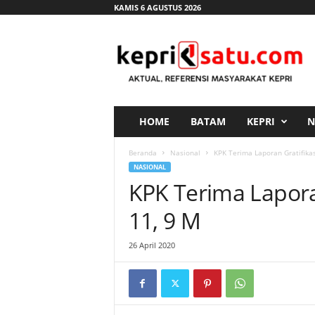
KAMIS 6 AGUSTUS 2026
K
e
p
r
i
s
a
HOME
BATAM
KEPRI
N
t
u
Beranda
Nasional
KPK Terima Laporan Gratifikas
.
NASIONAL
c
KPK Terima Laporan
o
m
11, 9 M
26 April 2020