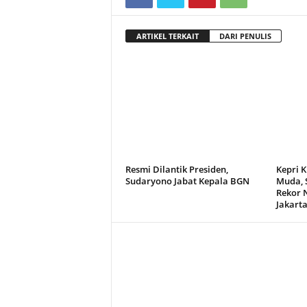
ARTIKEL TERKAIT
DARI PENULIS
Resmi Dilantik Presiden,
Kepri 
Sudaryono Jabat Kepala BGN
Muda, S
Rekor 
Jakart