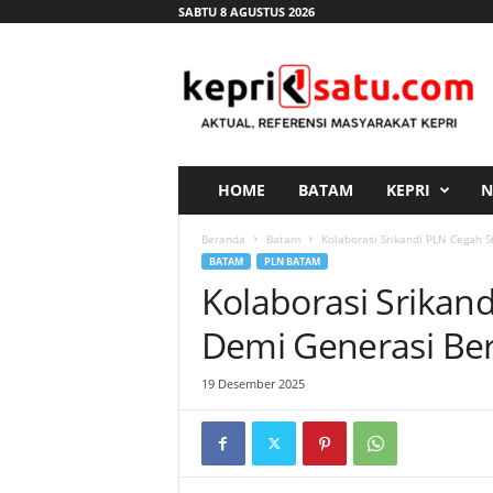
SABTU 8 AGUSTUS 2026
K
e
p
r
i
s
a
HOME
BATAM
KEPRI
N
t
u
Beranda
Batam
Kolaborasi Srikandi PLN Cegah S
.
BATAM
PLN BATAM
c
Kolaborasi Srikan
o
m
Demi Generasi Ber
19 Desember 2025