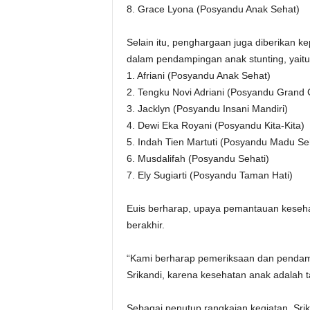
8. Grace Lyona (Posyandu Anak Sehat)
Selain itu, penghargaan juga diberikan k
dalam pendampingan anak stunting, yaitu
1. Afriani (Posyandu Anak Sehat)
2. Tengku Novi Adriani (Posyandu Grand C
3. Jacklyn (Posyandu Insani Mandiri)
4. Dewi Eka Royani (Posyandu Kita-Kita)
5. Indah Tien Martuti (Posyandu Madu Se
6. Musdalifah (Posyandu Sehati)
7. Ely Sugiarti (Posyandu Taman Hati)
Euis berharap, upaya pemantauan keseha
berakhir.
“Kami berharap pemeriksaan dan pendamp
Srikandi, karena kesehatan anak adalah 
Sebagai penutup rangkaian kegiatan, Sr