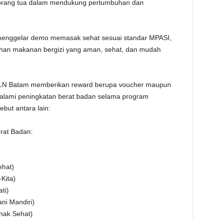
 orang tua dalam mendukung pertumbuhan dan
t menggelar demo memasak sehat sesuai standar MPASI,
ahan makanan bergizi yang aman, sehat, dan mudah
, PLN Batam memberikan reward berupa voucher maupun
alami peningkatan berat badan selama program
but antara lain:
rat Badan:
hat)
Kita)
ti)
ni Mandiri)
nak Sehat)