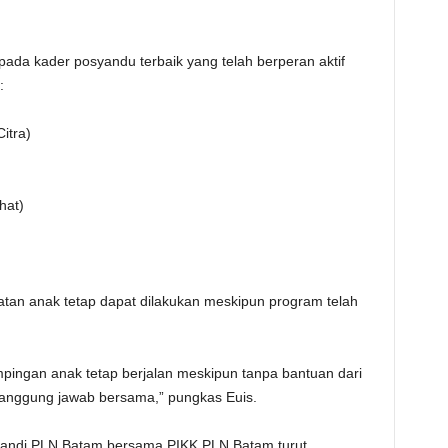
epada kader posyandu terbaik yang telah berperan aktif
:
itra)
hat)
tan anak tetap dapat dilakukan meskipun program telah
ingan anak tetap berjalan meskipun tanpa bantuan dari
tanggung jawab bersama,” pungkas Euis.
ikandi PLN Batam bersama PIKK PLN Batam turut