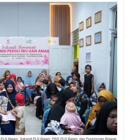
i PLN Batam, Srikandi PLN Batam, PIKK PLN Batam, dan Puskesmas Botania.