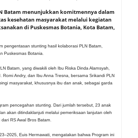
PLN Batam menunjukkan komitmennya dalam
as kesehatan masyarakat melalui kegiatan
ksanakan di Puskesmas Botania, Kota Batam,
m pengentasan stunting hasil kolaborasi PLN Batam,
an Puskesmas Botania.
PLN Batam, yang diwakili oleh Ibu Riska Dinda Alamsyah,
M. Romi Andry, dan Ibu Anna Tresna, bersama Srikandi PLN
gi masyarakat, khususnya ibu dan anak, sebagai garda
gram pencegahan stunting. Dari jumlah tersebut, 23 anak
 akan ditindaklanjuti melalui pemeriksaan lanjutan oleh
i dari RS Awal Bros Batam.
023–2025, Euis Hermawati, mengatakan bahwa Program ini