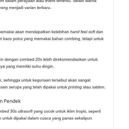
om
dalam perayaan atau event tertentu. Selain warna
ang menjadi varian terbaru.
i, pemakai akan mendapatkan kelebihan
hand feel soft
dan
ri kaos polos yang memakai bahan combing, tetapi untuk
ain dengan combed 20s lebih direkomendasikan untuk
ya yang memiliki suhu dingin.
m, sehingga untuk kegunaan tersebut akan sangat
ain serupa yang telah dipakai untuk
printing
atau sablon.
an Pendek
ombed
30s
ultrasoft
yang cocok untuk iklim tropis, seperti
 untuk dipakai dalam cuaca yang panas sekalipun.