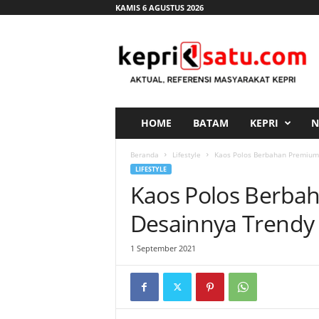
KAMIS 6 AGUSTUS 2026
K
e
p
r
i
s
a
HOME
BATAM
KEPRI
N
t
u
Beranda
Lifestyle
Kaos Polos Berbahan Premium 
.
LIFESTYLE
c
Kaos Polos Berbah
o
m
Desainnya Trendy
1 September 2021