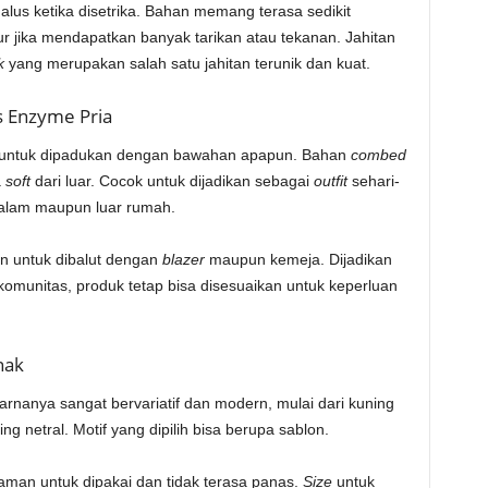
lus ketika disetrika. Bahan memang terasa sedikit
r jika mendapatkan banyak tarikan atau tekanan. Jahitan
k
yang merupakan salah satu jahitan terunik dan kuat.
 Enzyme Pria
untuk dipadukan dengan bawahan apapun. Bahan
combed
a
soft
dari luar. Cocok untuk dijadikan sebagai
outfit
sehari-
 dalam maupun luar rumah.
man untuk dibalut dengan
blazer
maupun kemeja. Dijadikan
munitas, produk tetap bisa disesuaikan untuk keperluan
nak
 warnanya sangat bervariatif dan modern, mulai dari kuning
ing netral. Motif yang dipilih bisa berupa sablon.
man untuk dipakai dan tidak terasa panas.
Size
untuk