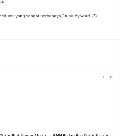
an.
k situasi yang sangat berbahaya,” tutur Aylward. (*)
Tukar Plat Nomor Mesin,
BNN RI dan Bea Cukai Batam