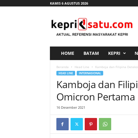
KAMIS 6 AGUSTUS 2026
K
e
p
r
i
s
a
HOME
BATAM
KEPRI
N
t
u
Beranda
Head Line
Kamboja dan Filipina Deteks
.
HEAD LINE
INTERNASIONAL
c
Kamboja dan Filip
o
m
Omicron Pertama
16 Desember 2021