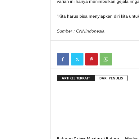
varian ini hanya menimbulkan gejala ring
“Kita harus bisa menyiapkan diri kita untu
Sumber : CNNIndonesia
ARTIKEL TERKAIT
DARI PENULIS
Ratusan Driver Maxim di Batam
Modus 