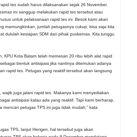
 rapid tes sudah harus dilaksanakan sejak 26 November.
smas ini sanggup melakukan rapid tes tersebut atau
sus untuk pelaksanaan rapid tes ini. Besok kami akan
g memungkinkan, jumlah petugasnya cukup, bisa saja kita
lihat dululah kesiapan SDM dari pihak puskemas. Kita tunggu
.
n, KPU Kota Batam telah memesan 20 ribu lebih alat rapid
 sebagai bentuk antisipasi jika nantinya ditemukan adanya
an rapid tes. Petugas yang reaktif tersebut akan langsung
, wajib juga jalani rapid tes. Makanya kami menyediakan
bagai antisipasi kalau ada yang reaktif. Tapi kami berharap,
a mencari petugas TPS ini juga tidak mudah,” kata
ugas TPS, lanjut Herigen, hal tersebut juga akan
etugas TPS akan bekerja pada 9 Desember mendatang,