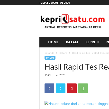
JUMAT 7 AGUSTUS 2026
K
e
p
r
i
s
a
HOME
BATAM
KEPRI
N
t
u
Beranda
Batam
Hasil Rapid Tes Reaktif, Petuga
.
BATAM
c
Hasil Rapid Tes Re
o
m
15 Oktober 2020