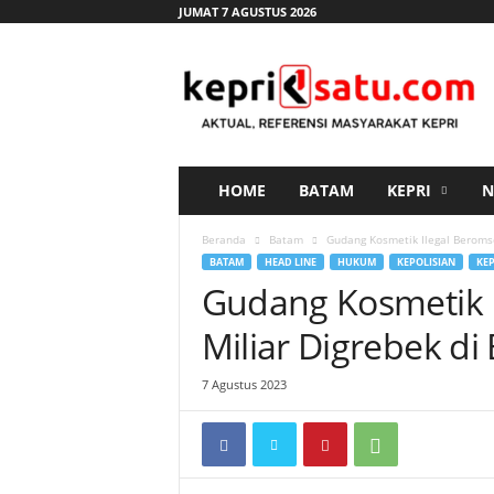
JUMAT 7 AGUSTUS 2026
K
e
p
r
i
s
a
HOME
BATAM
KEPRI
N
t
u
Beranda
Batam
Gudang Kosmetik Ilegal Beromse
.
BATAM
HEAD LINE
HUKUM
KEPOLISIAN
KEP
c
Gudang Kosmetik I
o
m
Miliar Digrebek di
7 Agustus 2023