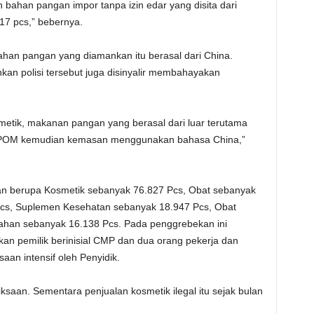
bahan pangan impor tanpa izin edar yang disita dari
17 pcs,” bebernya.
han pangan yang diamankan itu berasal dari China.
an polisi tersebut juga disinyalir membahayakan
metik, makanan pangan yang berasal dari luar terutama
alai POM kemudian kemasan menggunakan bahasa China,”
an berupa Kosmetik sebanyak 76.827 Pcs, Obat sebanyak
Pcs, Suplemen Kesehatan sebanyak 18.947 Pcs, Obat
ahan sebanyak 16.138 Pcs. Pada penggrebekan ini
 pemilik berinisial CMP dan dua orang pekerja dan
aan intensif oleh Penyidik.
ksaan. Sementara penjualan kosmetik ilegal itu sejak bulan