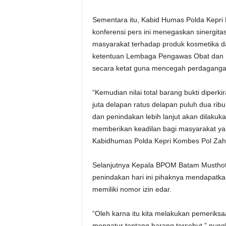
Sementara itu, Kabid Humas Polda Kepr
konferensi pers ini menegaskan sinergit
masyarakat terhadap produk kosmetika d
ketentuan Lembaga Pengawas Obat dan
secara ketat guna mencegah perdagangan
“Kemudian nilai total barang bukti diperk
juta delapan ratus delapan puluh dua rib
dan penindakan lebih lanjut akan dilaku
memberikan keadilan bagi masyarakat yang
Kabidhumas Polda Kepri Kombes Pol Zah
Selanjutnya Kepala BPOM Batam Musthofa 
penindakan hari ini pihaknya mendapatkan
memiliki nomor izin edar.
“Oleh karna itu kita melakukan pemeriksa
mengatur tentang barang tersebut,” pung