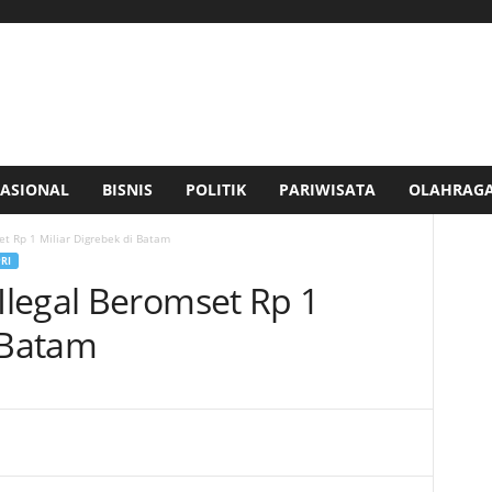
ASIONAL
BISNIS
POLITIK
PARIWISATA
OLAHRAG
t Rp 1 Miliar Digrebek di Batam
RI
legal Beromset Rp 1
 Batam