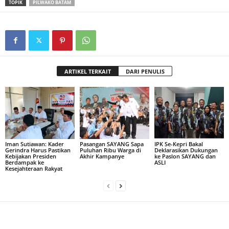
TOPIK
PILWAKO BATAM
ARTIKEL TERKAIT
DARI PENULIS
Iman Sutiawan: Kader
Pasangan SAYANG Sapa
IPK Se-Kepri Bakal
Gerindra Harus Pastikan
Puluhan Ribu Warga di
Deklarasikan Dukungan
Kebijakan Presiden
Akhir Kampanye
ke Paslon SAYANG dan
Berdampak ke
ASLI
Kesejahteraan Rakyat