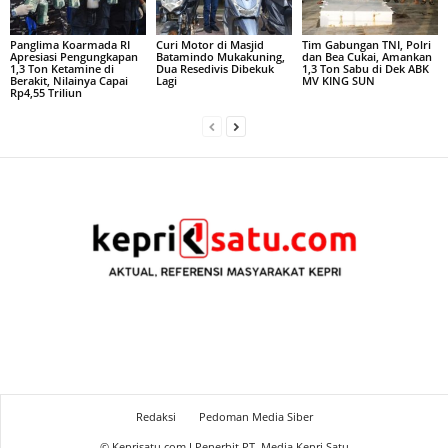
Panglima Koarmada RI
Curi Motor di Masjid
Tim Gabungan TNI, Polri
Apresiasi Pengungkapan
Batamindo Mukakuning,
dan Bea Cukai, Amankan
1,3 Ton Ketamine di
Dua Resedivis Dibekuk
1,3 Ton Sabu di Dek ABK
Berakit, Nilainya Capai
Lagi
MV KING SUN
Rp4,55 Triliun
Redaksi
Pedoman Media Siber
© Keprisatu.com I Penerbit PT. Media Kepri Satu