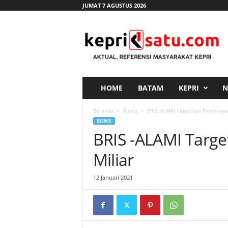
JUMAT 7 AGUSTUS 2026
K
e
p
r
i
s
a
HOME
BATAM
KEPRI
N
t
u
Beranda
Bisnis
BRIS -ALAMI Targetkan Pembiayaa
.
BISNIS
c
BRIS -ALAMI Targ
o
m
Miliar
12 Januari 2021