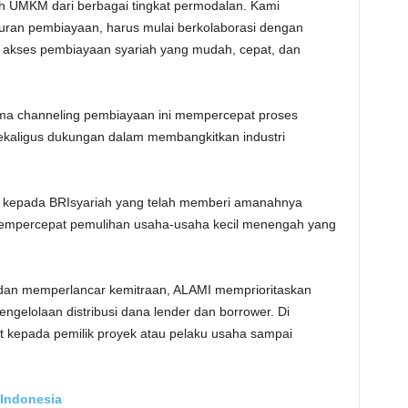
ah UMKM dari berbagai tingkat permodalan. Kami
uran pembiayaan, harus mulai berkolaborasi dengan
n akses pembiayaan syariah yang mudah, cepat, dan
ma channeling pembiayaan ini mempercepat proses
aligus dukungan dalam membangkitkan industri
h kepada BRIsyariah yang telah memberi amanahnya
empercepat pemulihan usaha-usaha kecil menengah yang
an memperlancar kemitraan, ALAMI memprioritaskan
elolaan distribusi dana lender dan borrower. Di
kepada pemilik proyek atau pelaku usaha sampai
 Indonesia