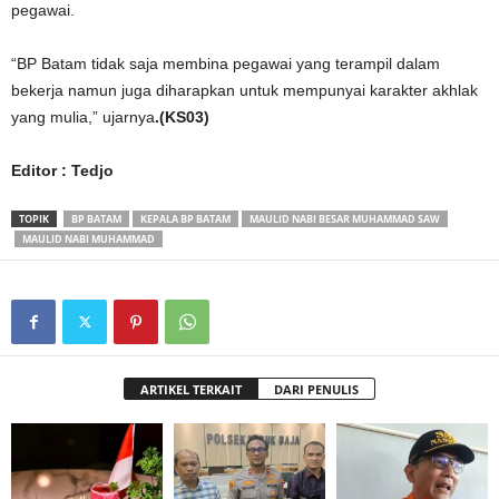
pegawai.
“BP Batam tidak saja membina pegawai yang terampil dalam
bekerja namun juga diharapkan untuk mempunyai karakter akhlak
yang mulia,” ujarnya
.(KS03)
Editor : Tedjo
TOPIK
BP BATAM
KEPALA BP BATAM
MAULID NABI BESAR MUHAMMAD SAW
MAULID NABI MUHAMMAD
ARTIKEL TERKAIT
DARI PENULIS