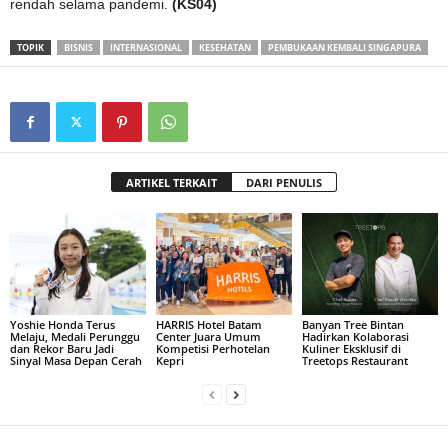
rendah selama pandemi.
(KS04)
TOPIK
BISNIS
INTERNASIONAL
KESEHATAN
PEMBUKAAN KEMBALI SINGAPURA
ARTIKEL TERKAIT
DARI PENULIS
Yoshie Honda Terus
HARRIS Hotel Batam
Banyan Tree Bintan
Melaju, Medali Perunggu
Center Juara Umum
Hadirkan Kolaborasi
dan Rekor Baru Jadi
Kompetisi Perhotelan
Kuliner Eksklusif di
Sinyal Masa Depan Cerah
Kepri
Treetops Restaurant