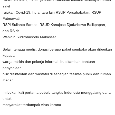
Hasil dari lelang nantinya akan disalurkan melalui beberapa rumah
sakit
rujukan Covid-19. Itu antara lain RSUP Persahabatan, RSUP
Fatmawati,
RSPI Sulianto Saroso, RSUD Kanujoso Djatiwibowo Balikpapan,
dan RS dr.
Wahidin Sudirohusodo Makassar.
Selain tenaga medis, donasi berupa paket sembako akan diberikan
kepada
warga miskin dan pekerja informal. Itu ditambah bantuan
penyediaan
bilik disinfektan dan wastafel di sebagian fasilitas publik dan rumah
ibadah.
Ini bukan kali pertama pebulu tangkis Indonesia menggalang dana
untuk
masyarakat terdampak virus korona.