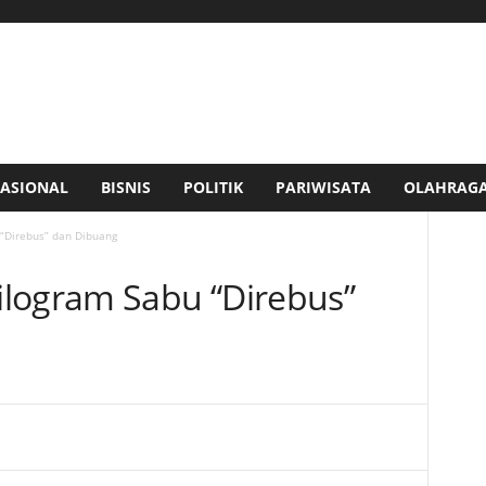
ASIONAL
BISNIS
POLITIK
PARIWISATA
OLAHRAG
“Direbus” dan Dibuang
logram Sabu “Direbus”