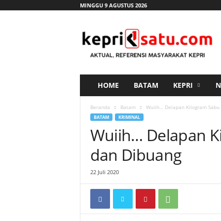
MINGGU 9 AGUSTUS 2026
K
e
p
r
i
s
a
HOME
BATAM
KEPRI
N
t
u
Beranda
Batam
Wuiih… Delapan Kilogram Sabu 
.
BATAM
KRIMINAL
c
Wuiih… Delapan Ki
o
m
dan Dibuang
22 Juli 2020