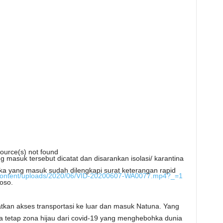
ource(s) not found
masuk tersebut dicatat dan disarankan isolasi/ karantina
eka yang masuk sudah dilengkapi surat keterangan rapid
p-content/uploads/2020/06/VID-20200607-WA0077.mp4?_=1
roso.
kan akses transportasi ke luar dan masuk Natuna. Yang
na tetap zona hijau dari covid-19 yang menghebohka dunia