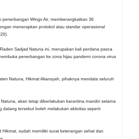
k menaikkan atau menurunkan volume.
ai penerbangan Wings Air, memberangkatkan 36
ngan menerapkan protokol atau standar operasional
20).
Raden Sadjad Natuna ini, merupakan kali perdana pasca
embuka penerbangan ke zona hijau pandemi corona virus
ten Natuna, Hikmat Aliansyah, pihaknya mendata seluruh
atuna, akan tetap diberlakukan karantina mandiri selama
 datang tersebut boleh melakukan aktivitas seperti
Hikmat, sudah memiliki surat keterangan sehat dan
s.