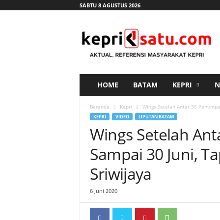
SABTU 8 AGUSTUS 2026
K
e
p
r
i
s
a
HOME
BATAM
KEPRI
N
t
u
Beranda
Kepri
Wings Setelah Antar 36 Penumpan
.
KEPRI
VIDEO
LIPUTAN BATAM
c
Wings Setelah An
o
m
Sampai 30 Juni, T
Sriwijaya
6 Juni 2020