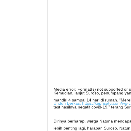
Media error: Format(s) not supported or s
Kemudian, lanjut Suroso, penumpang yang 
mandiri 4 sampai 14 hari di rumah. “Mer
Unduh Berkas: https://keprisatu.com/w
test hasilnya negatif covid-19,” terang Su
Dirinya berharap, warga Natuna mendapat
00:00
lebih penting lagi, harapan Suroso, Natu