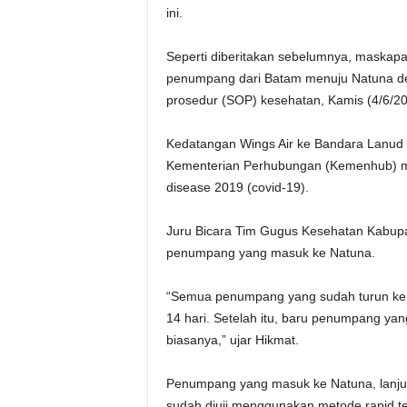
ini.
Gunakan Anak Panah Atas/Bawah untu
Seperti diberitakan sebelumnya, maskap
penumpang dari Batam menuju Natuna de
prosedur (SOP) kesehatan, Kamis (4/6/20
Kedatangan Wings Air ke Bandara Lanud 
Kementerian Perhubungan (Kemenhub) m
disease 2019 (covid-19).
Juru Bicara Tim Gugus Kesehatan Kabupa
penumpang yang masuk ke Natuna.
“Semua penumpang yang sudah turun ke N
14 hari. Setelah itu, baru penumpang yang
biasanya,” ujar Hikmat.
Penumpang yang masuk ke Natuna, lanjut 
sudah diuji menggunakan metode rapid te