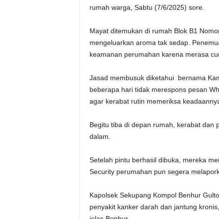
rumah warga, Sabtu (7/6/2025) sore.
Mayat ditemukan di rumah Blok B1 Nomor 4
mengeluarkan aroma tak sedap. Penemua
keamanan perumahan karena merasa cur
Jasad membusuk diketahui bernama Kama
beberapa hari tidak merespons pesan W
agar kerabat rutin memeriksa keadaanny
Begitu tiba di depan rumah, kerabat da
dalam.
Setelah pintu berhasil dibuka, mereka me
Security perumahan pun segera melapork
Kapolsek Sekupang Kompol Benhur Gultom
penyakit kanker darah dan jantung kronis
jelas Benhur.