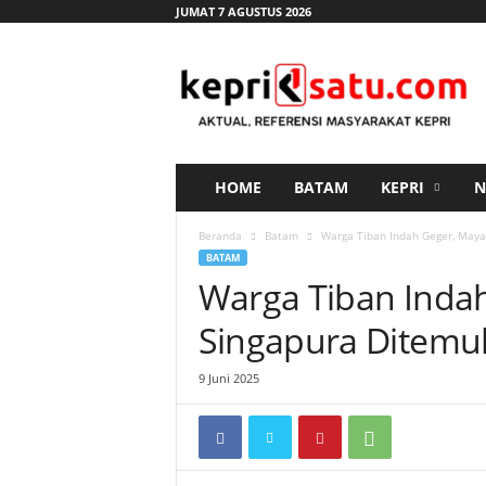
JUMAT 7 AGUSTUS 2026
K
e
p
r
i
s
a
HOME
BATAM
KEPRI
N
t
u
Beranda
Batam
Warga Tiban Indah Geger, May
.
BATAM
c
Warga Tiban Inda
o
m
Singapura Ditem
9 Juni 2025