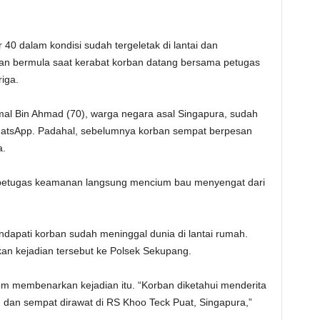
0 dalam kondisi sudah tergeletak di lantai dan
n bermula saat kerabat korban datang bersama petugas
iga.
l Bin Ahmad (70), warga negara asal Singapura, sudah
hatsApp. Padahal, sebelumnya korban sempat berpesan
a.
n petugas keamanan langsung mencium bau menyengat dari
ndapati korban sudah meninggal dunia di lantai rumah.
an kejadian tersebut ke Polsek Sekupang.
 membenarkan kejadian itu. “Korban diketahui menderita
, dan sempat dirawat di RS Khoo Teck Puat, Singapura,”