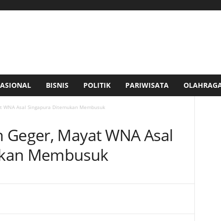
ASIONAL
BISNIS
POLITIK
PARIWISATA
OLAHRAG
at WNA Asal Singapura Ditemukan Membusuk
h Geger, Mayat WNA Asal
ukan Membusuk