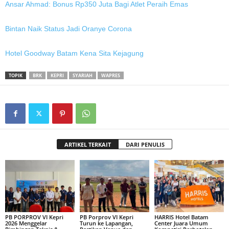
Ansar Ahmad: Bonus Rp350 Juta Bagi Atlet Peraih Emas
Bintan Naik Status Jadi Oranye Corona
Hotel Goodway Batam Kena Sita Kejagung
TOPIK
BRK
KEPRI
SYARIAH
WAPRES
ARTIKEL TERKAIT
DARI PENULIS
PB PORPROV VI Kepri
PB Porprov VI Kepri
HARRIS Hotel Batam
2026 Menggelar
Turun ke Lapangan,
Center Juara Umum