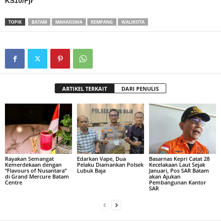
KS10/Fjr
TOPIK
BATAM
MAHASISWA
REMPANG
WALIKOTA
ARTIKEL TERKAIT
DARI PENULIS
Rayakan Semangat
Edarkan Vape, Dua
Basarnas Kepri Catat 28
Kemerdekaan dengan
Pelaku Diamankan Polsek
Kecelakaan Laut Sejak
“Flavours of Nusantara”
Lubuk Baja
Januari, Pos SAR Batam
di Grand Mercure Batam
akan Ajukan
Centre
Pembangunan Kantor
SAR