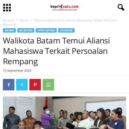
Beranda
Batam
Walikota Batam Temui Aliansi Mahasiswa Terkait Persoalan
Rempang
BATAM
BP BATAM
DPRD BATAM
EKONOMI
Walikota Batam Temui Aliansi
Mahasiswa Terkait Persoalan
Rempang
15 September 2023