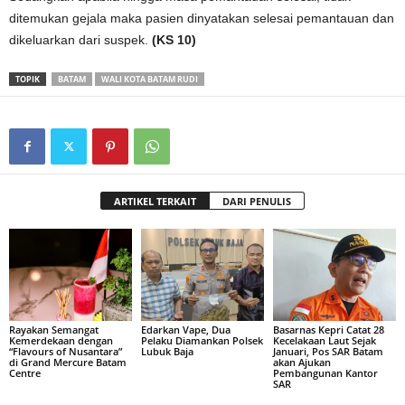
ditemukan gejala maka pasien dinyatakan selesai pemantauan dan
dikeluarkan dari suspek.
(KS 10)
TOPIK
BATAM
WALI KOTA BATAM RUDI
ARTIKEL TERKAIT
DARI PENULIS
Rayakan Semangat
Edarkan Vape, Dua
Basarnas Kepri Catat 28
Kemerdekaan dengan
Pelaku Diamankan Polsek
Kecelakaan Laut Sejak
“Flavours of Nusantara”
Lubuk Baja
Januari, Pos SAR Batam
di Grand Mercure Batam
akan Ajukan
Centre
Pembangunan Kantor
SAR