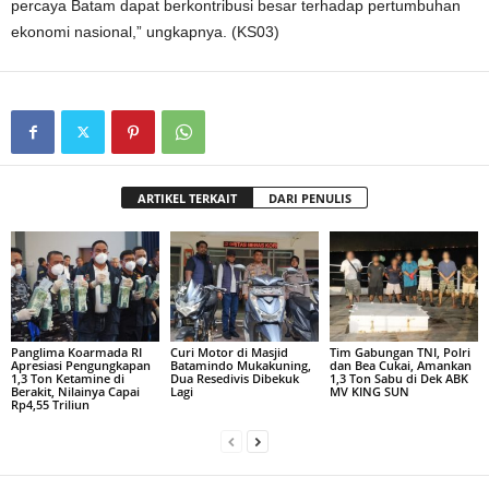
percaya Batam dapat berkontribusi besar terhadap pertumbuhan
ekonomi nasional,” ungkapnya. (KS03)
ARTIKEL TERKAIT
DARI PENULIS
Panglima Koarmada RI
Curi Motor di Masjid
Tim Gabungan TNI, Polri
Apresiasi Pengungkapan
Batamindo Mukakuning,
dan Bea Cukai, Amankan
1,3 Ton Ketamine di
Dua Resedivis Dibekuk
1,3 Ton Sabu di Dek ABK
Berakit, Nilainya Capai
Lagi
MV KING SUN
Rp4,55 Triliun