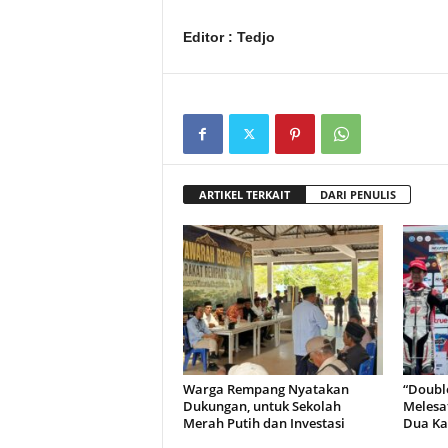
Editor : Tedjo
ARTIKEL TERKAIT
DARI PENULIS
Warga Rempang Nyatakan
“Doubl
Dukungan, untuk Sekolah
Melesa
Merah Putih dan Investasi
Dua Kal