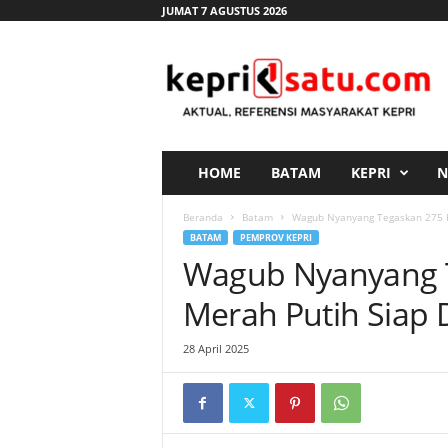
JUMAT 7 AGUSTUS 2026
K
e
p
r
i
s
a
HOME
BATAM
KEPRI
N
t
u
Beranda
Batam
Wagub Nyanyang Tegaskan 275 Ko
.
BATAM
PEMPROV KEPRI
c
Wagub Nyanyang 
o
m
Merah Putih Siap 
28 April 2025