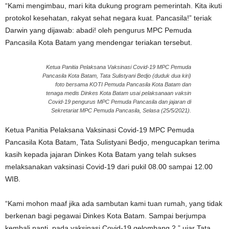
“Kami mengimbau, mari kita dukung program pemerintah. Kita ikuti
protokol kesehatan, rakyat sehat negara kuat. Pancasila!” teriak
Darwin yang dijawab: abadi! oleh pengurus MPC Pemuda
Pancasila Kota Batam yang mendengar teriakan tersebut.
Ketua Panitia Pelaksana Vaksinasi Covid-19 MPC Pemuda
Pancasila Kota Batam, Tata Sulistyani Bedjo (duduk dua kiri)
foto bersama KOTI Pemuda Pancasila Kota Batam dan
tenaga medis Dinkes Kota Batam usai pelaksanaan vaksin
Covid-19 pengurus MPC Pemuda Pancasila dan jajaran di
Sekretariat MPC Pemuda Pancasila, Selasa (25/5/2021).
Ketua Panitia Pelaksana Vaksinasi Covid-19 MPC Pemuda
Pancasila Kota Batam, Tata Sulistyani Bedjo, mengucapkan terima
kasih kepada jajaran Dinkes Kota Batam yang telah sukses
melaksanakan vaksinasi Covid-19 dari pukil 08.00 sampai 12.00
WIB.
“Kami mohon maaf jika ada sambutan kami tuan rumah, yang tidak
berkenan bagi pegawai Dinkes Kota Batam. Sampai berjumpa
kembali nanti, pada vaksinasi Covid-19 gelombang 2,” ujar Tata.