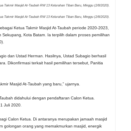
ua Takmir Masjid At-Taubah RW 13 Kelurahan Tiban Baru, Minggu (2/8/2020).
ua Takmir Masjid At-Taubah RW 13 Kelurahan Tiban Baru, Minggu (2/8/2020).
sebagai Ketua Takmir Masjid At-Taubah periode 2020-2023,
Sekupang, Kota Batam. Ia terpilih dalam proses pemilihan
).
bagio dan Ustad Herman. Hasilnya, Ustad Subagio berhasil
 Dikonfirmasi terkait hasil pemilihan tersebut, Panitia
kmir Masjid At-Taubah yang baru,” ujarnya.
-Taubah didahului dengan pendaftaran Calon Ketua.
1 Juli 2020.
a bagi Calon Ketua. Di antaranya merupakan jamaah masjid
am golongan orang yang memakmurkan masjid, energik