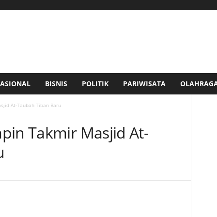
ASIONAL
BISNIS
POLITIK
PARIWISATA
OLAHRAG
sjid At-Taubah Tiban Baru
pin Takmir Masjid At-
u