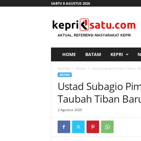
SABTU 8 AGUSTUS 2026
K
e
p
r
i
s
a
HOME
BATAM
KEPRI
N
t
u
Beranda
Batam
Ustad Subagio Pimpin Takmir Ma
.
BATAM
c
Ustad Subagio Pim
o
m
Taubah Tiban Bar
2 Agustus 2020