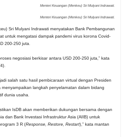
Menteri Keuangan (Menkeu) Sri Mulyani Indrawati.
Menteri Keuangan (Menkeu) Sri Mulyani Indrawati.
keu) Sri Mulyani Indrawati menyatakan Bank Pembangunan
rat untuk mengatasi dampak pandemi virus korona Covid-
D 200-250 juta.
roses negosiasi berkisar antara USD 200-250 juta,” kata
4).
adi salah satu hasil pembicaraan virtual dengan Presiden
ia menyampaikan langkah penyelamatan dalam bidang
if dunia usaha.
astikan IsDB akan memberikan dukungan bersama dengan
ia dan Bank Investasi Infrastruktur Asia (AIIB) untuk
program 3 R (
Response, Restore, Restart
),” kata mantan