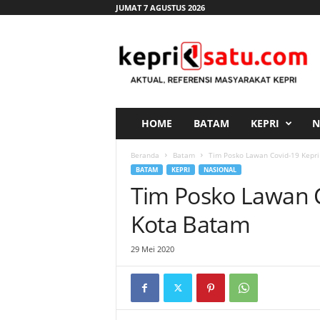
JUMAT 7 AGUSTUS 2026
K
e
p
r
i
s
a
HOME
BATAM
KEPRI
N
t
u
Beranda
Batam
Tim Posko Lawan Covid-19 Kepr
.
BATAM
KEPRI
NASIONAL
c
Tim Posko Lawan 
o
m
Kota Batam
29 Mei 2020