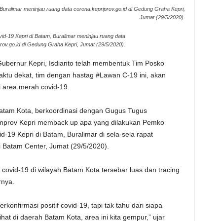
uralimar meninjau ruang data corona.kepriprov.go.id di Gedung Graha Kepri,
Jumat (29/5/2020).
d-19 Kepri di Batam, Buralimar meninjau ruang data
rov.go.id di Gedung Graha Kepri, Jumat (29/5/2020).
Gubernur Kepri, Isdianto telah membentuk Tim Posko
ktu dekat, tim dengan hastag #Lawan C-19 ini, akan
area merah covid-19.
atam Kota, berkoordinasi dengan Gugus Tugus
prov Kepri memback up apa yang dilakukan Pemko
-19 Kepri di Batam, Buralimar di sela-sela rapat
i Batam Center, Jumat (29/5/2020).
 covid-19 di wilayah Batam Kota tersebar luas dan tracing
rnya.
rkonfirmasi positif covid-19, tapi tak tahu dari siapa
hat di daerah Batam Kota, area ini kita gempur,” ujar