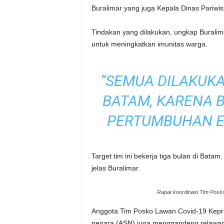
Buralimar yang juga Kepala Dinas Pariwi
Tindakan yang dilakukan, ungkap Burali
untuk meningkatkan imunitas warga.
“SEMUA DILAKUK
BATAM, KARENA 
PERTUMBUHAN EK
Target tim ini bekerja tiga bulan di Bata
jelas Buralimar.
Rapat koordinasi Tim Posko
Anggota Tim Posko Lawan Covid-19 Kepri d
negara (ASN) juga menggandeng relawan 