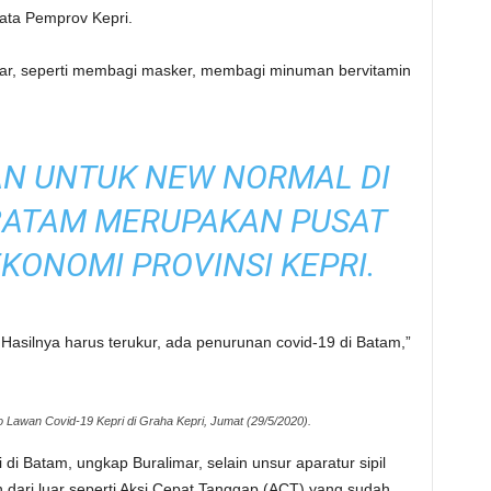
sata Pemprov Kepri.
mar, seperti membagi masker, membagi minuman bervitamin
AN UNTUK NEW NORMAL DI
BATAM MERUPAKAN PUSAT
ONOMI PROVINSI KEPRI.
m. Hasilnya harus terukur, ada penurunan covid-19 di Batam,”
 Lawan Covid-19 Kepri di Graha Kepri, Jumat (29/5/2020).
i Batam, ungkap Buralimar, selain unsur aparatur sipil
dari luar seperti Aksi Cepat Tanggap (ACT) yang sudah