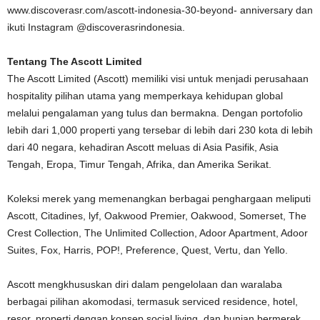
www.discoverasr.com/ascott-indonesia-30-beyond- anniversary dan
ikuti Instagram @discoverasrindonesia.
Tentang The Ascott Limited
The Ascott Limited (Ascott) memiliki visi untuk menjadi perusahaan
hospitality pilihan utama yang memperkaya kehidupan global
melalui pengalaman yang tulus dan bermakna. Dengan portofolio
lebih dari 1,000 properti yang tersebar di lebih dari 230 kota di lebih
dari 40 negara, kehadiran Ascott meluas di Asia Pasifik, Asia
Tengah, Eropa, Timur Tengah, Afrika, dan Amerika Serikat.
Koleksi merek yang memenangkan berbagai penghargaan meliputi
Ascott, Citadines, lyf, Oakwood Premier, Oakwood, Somerset, The
Crest Collection, The Unlimited Collection, Adoor Apartment, Adoor
Suites, Fox, Harris, POP!, Preference, Quest, Vertu, dan Yello.
Ascott mengkhususkan diri dalam pengelolaan dan waralaba
berbagai pilihan akomodasi, termasuk serviced residence, hotel,
resor, properti dengan konsep social living, dan hunian bermerek,