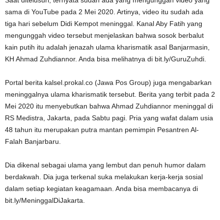
Saat ditelusuri, ternyata sudah ada yang mengunggah video yang
sama di YouTube pada 2 Mei 2020. Artinya, video itu sudah ada
tiga hari sebelum Didi Kempot meninggal. Kanal Aby Fatih yang
mengunggah video tersebut menjelaskan bahwa sosok berbalut
kain putih itu adalah jenazah ulama kharismatik asal Banjarmasin,
KH Ahmad Zuhdiannor. Anda bisa melihatnya di bit.ly/GuruZuhdi.
Portal berita kalsel.prokal.co (Jawa Pos Group) juga mengabarkan
meninggalnya ulama kharismatik tersebut. Berita yang terbit pada 2
Mei 2020 itu menyebutkan bahwa Ahmad Zuhdiannor meninggal di
RS Medistra, Jakarta, pada Sabtu pagi. Pria yang wafat dalam usia
48 tahun itu merupakan putra mantan pemimpin Pesantren Al-
Falah Banjarbaru.
Dia dikenal sebagai ulama yang lembut dan penuh humor dalam
berdakwah. Dia juga terkenal suka melakukan kerja-kerja sosial
dalam setiap kegiatan keagamaan. Anda bisa membacanya di
bit.ly/MeninggalDiJakarta.