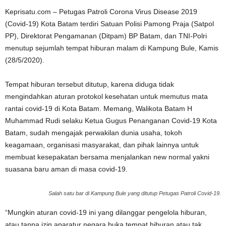
Keprisatu.com – Petugas Patroli Corona Virus Disease 2019
(Covid-19) Kota Batam terdiri Satuan Polisi Pamong Praja (Satpol
PP), Direktorat Pengamanan (Ditpam) BP Batam, dan TNI-Polri
menutup sejumlah tempat hiburan malam di Kampung Bule, Kamis
(28/5/2020).
Tempat hiburan tersebut ditutup, karena diduga tidak
mengindahkan aturan protokol kesehatan untuk memutus mata
rantai covid-19 di Kota Batam. Memang, Walikota Batam H
Muhammad Rudi selaku Ketua Gugus Penanganan Covid-19 Kota
Batam, sudah mengajak perwakilan dunia usaha, tokoh
keagamaan, organisasi masyarakat, dan pihak lainnya untuk
membuat kesepakatan bersama menjalankan new normal yakni
suasana baru aman di masa covid-19.
Salah satu bar di Kampung Bule yang ditutup Petugas Patroli Covid-19.
“Mungkin aturan covid-19 ini yang dilanggar pengelola hiburan,
atau tanpa izin aparatur negara buka tempat hiburan atau tak