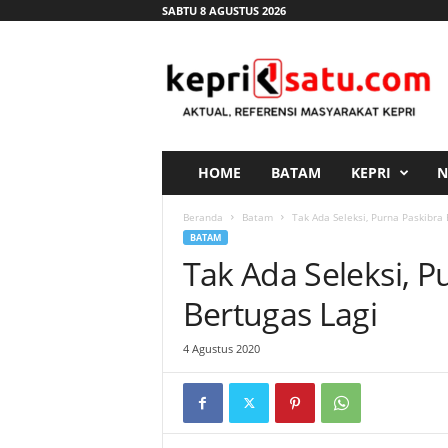
SABTU 8 AGUSTUS 2026
K
e
p
r
i
s
a
HOME
BATAM
KEPRI
N
t
u
Beranda
Batam
Tak Ada Seleksi, Purna Paskibra
.
BATAM
c
Tak Ada Seleksi, 
o
m
Bertugas Lagi
4 Agustus 2020