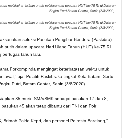
atam melakukan latihan untuk pelaksanaan upacara HUT ke-75 RI di Dataran
Engku Putri Batam Centre, Senin (3/8/2020).
atam melakukan latihan untuk pelaksanaan upacara HUT ke-75 RI di Dataran
Engku Putri Batam Centre, Senin (3/8/2020).
aksanakan seleksi Pasukan Pengibar Bendera (Paskibra)
ah putih dalam upacara Hari Ulang Tahun (HUT) ke-75 RI
 bertugas tahun lalu.
sama Forkompinda mengingat keterbatasan waktu untuk
ri awal,” ujar Pelatih Paskibraka tingkat Kota Batam, Sertu
Engku Putri, Batam Center, Senin (3/8/2020).
nyiapkan 35 murid SMA/SMK sebagai pasukan 17 dan 8,
asukan 45 akan tetap dibantu dari TNI dan Polri.
6, Brimob Polda Kepri, dan personel Polresta Barelang,”