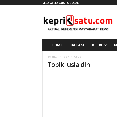
SELASA 4 AGUSTUS 2026
K
e
p
r
i
s
a
HOME
BATAM
KEPRI
N
t
u
Beranda
Topik
Usia dini
.
Topik: usia dini
c
o
m