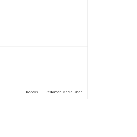
T
U
C
H
A
N
N
Redaksi
Pedoman Media Siber
E
L