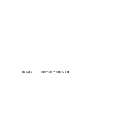
T
U
C
H
A
N
Redaksi
Pedoman Media Siber
N
E
L