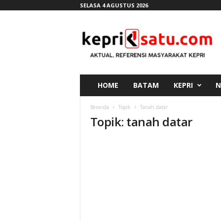
SELASA 4 AGUSTUS 2026
K
e
p
r
i
s
a
HOME
BATAM
KEPRI
N
t
u
Beranda
Topik
Tanah datar
.
Topik: tanah datar
c
o
m