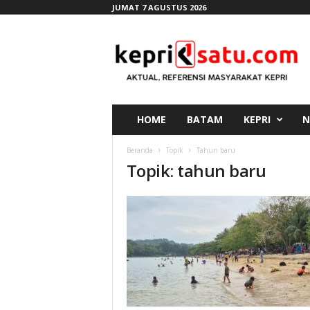
JUMAT 7 AGUSTUS 2026
K
e
p
r
i
s
a
HOME
BATAM
KEPRI
N
t
u
Beranda
Topik
Tahun baru
.
Topik: tahun baru
c
o
m