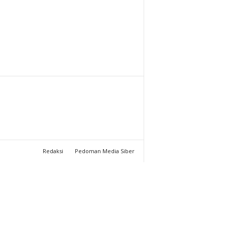
T
U
C
H
A
N
N
Redaksi
Pedoman Media Siber
E
L