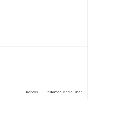
T
U
C
H
A
N
N
Redaksi
Pedoman Media Siber
E
L