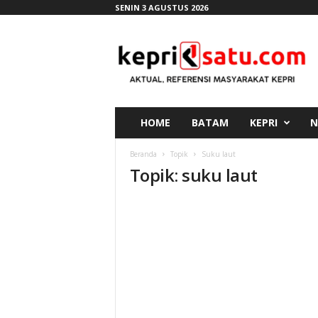
SENIN 3 AGUSTUS 2026
K
e
p
r
i
s
a
HOME
BATAM
KEPRI
N
t
u
Beranda
Topik
Suku laut
.
Topik: suku laut
c
o
m