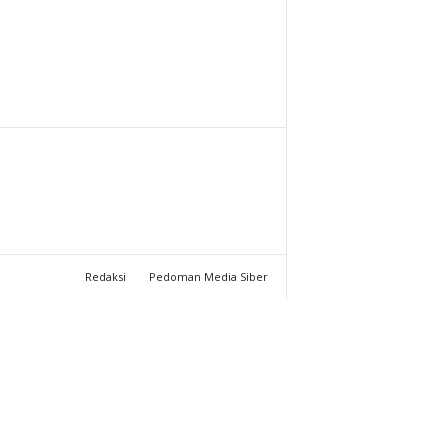
T
U
C
H
A
N
Redaksi
Pedoman Media Siber
N
E
L