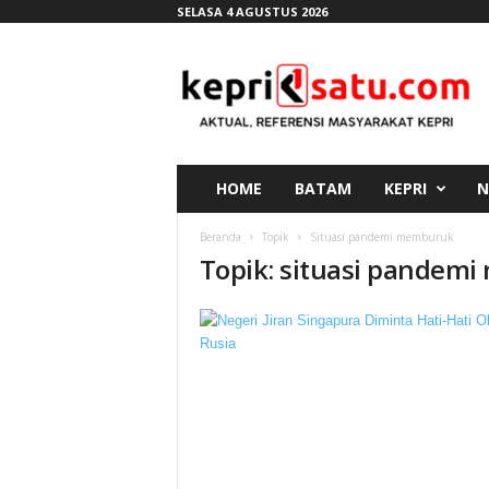
SELASA 4 AGUSTUS 2026
K
e
p
r
i
s
a
HOME
BATAM
KEPRI
N
t
u
Beranda
Topik
Situasi pandemi memburuk
.
Topik: situasi pandem
c
o
m