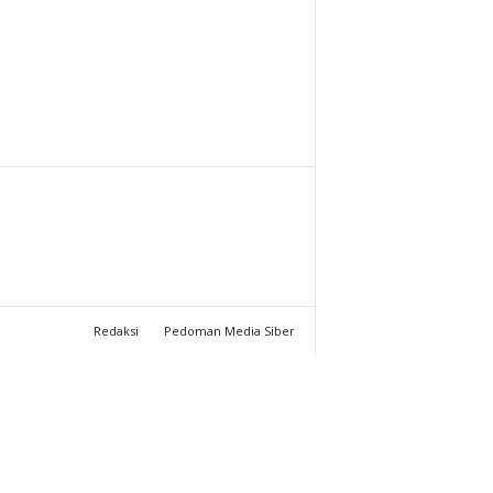
T
U
C
H
A
N
N
Redaksi
Pedoman Media Siber
E
L