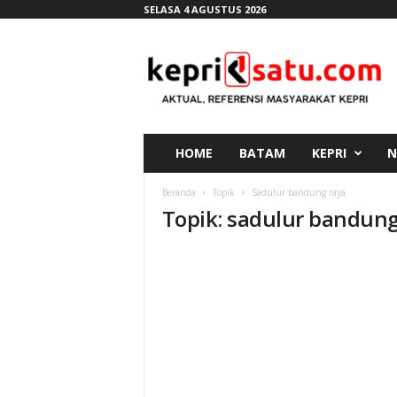
SELASA 4 AGUSTUS 2026
K
e
p
r
i
s
a
HOME
BATAM
KEPRI
N
t
u
Beranda
Topik
Sadulur bandung raya
.
Topik: sadulur bandung
c
o
m