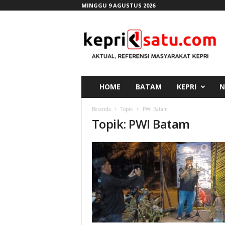
MINGGU 9 AGUSTUS 2026
K
e
p
r
i
s
a
HOME
BATAM
KEPRI
N
t
u
Beranda
Topik
PWI Batam
.
Topik: PWI Batam
c
o
m