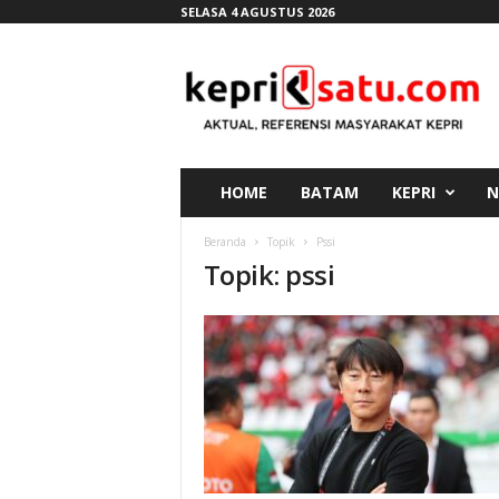
SELASA 4 AGUSTUS 2026
K
e
p
r
i
s
a
HOME
BATAM
KEPRI
N
t
u
Beranda
Topik
Pssi
.
Topik: pssi
c
o
m