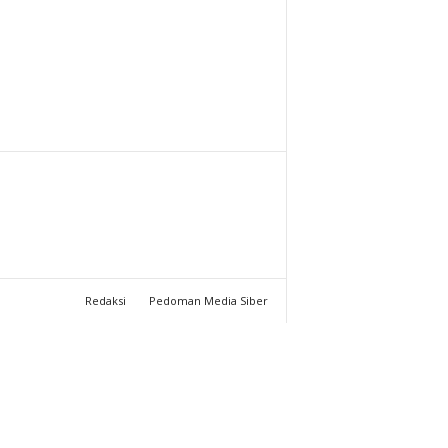
T
U
C
H
A
N
N
Redaksi
Pedoman Media Siber
E
L