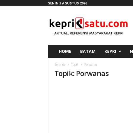
SENIN 3 AGUSTUS 2026
K
e
p
r
i
s
a
HOME
BATAM
KEPRI
N
t
u
Beranda
Topik
Porwanas
.
Topik: Porwanas
c
o
m