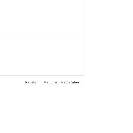
T
U
C
H
A
N
Redaksi
Pedoman Media Siber
N
E
L