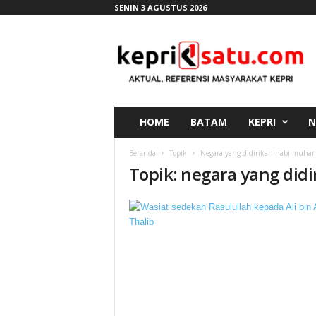
SENIN 3 AGUSTUS 2026
K
e
p
r
i
s
a
HOME
BATAM
KEPRI
N
t
u
Beranda
Topik
Negara yang didirikan nabi muh
.
Topik: negara yang di
c
o
m