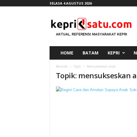
SELASA 4 AGUSTUS 2026
K
e
p
r
i
s
a
HOME
BATAM
KEPRI
N
t
u
Beranda
Topik
Mensukseskan anak
.
Topik: mensukseskan 
c
o
m