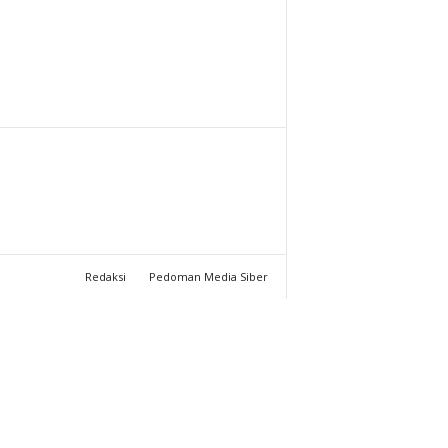
T
U
C
H
A
N
Redaksi
Pedoman Media Siber
N
E
L