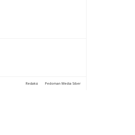
T
U
C
H
A
N
Redaksi
Pedoman Media Siber
N
E
L