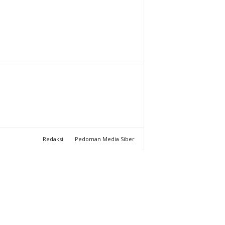
T
U
C
H
A
N
Redaksi
Pedoman Media Siber
N
E
L