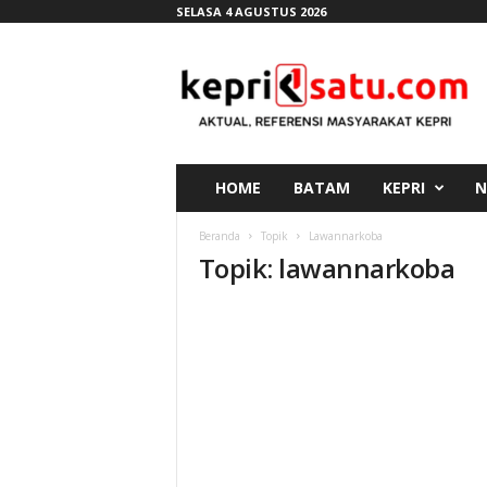
SELASA 4 AGUSTUS 2026
K
e
p
r
i
s
a
HOME
BATAM
KEPRI
N
t
u
Beranda
Topik
Lawannarkoba
.
Topik: lawannarkoba
c
o
m