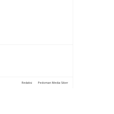
T
U
C
H
A
N
N
Redaksi
Pedoman Media Siber
E
L