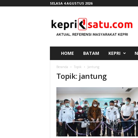
SELASA 4 AGUSTUS 2026
K
e
p
r
i
s
a
HOME
BATAM
KEPRI
N
t
u
Beranda
Topik
Jantung
.
Topik: jantung
c
o
m